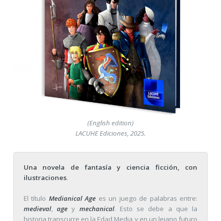
(English edition)
LACUHE Ediciones, 2025.
Una novela de fantasía y ciencia ficción, con
ilustraciones
.
El título
Medianical Age
es un juego de palabras entre:
medieval
,
age
y
mechanical
. Esto se debe a que la
historia transcurre en la Edad Media y en un lejano futuro