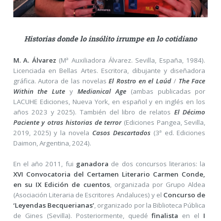
Historias donde lo insólito irrumpe en lo cotidiano
M. A. Álvarez
(Mª Auxiliadora Álvarez. Sevilla, España, 1984).
Licenciada en Bellas Artes. Escritora, dibujante y diseñadora
gráfica. Autora de las novelas
El Rostro en el Laúd
/
The Face
Within the Lute
y
Medianical Age
(ambas publicadas por
LACUHE Ediciones, Nueva York, en español y en inglés en los
años 2023 y 2025). También del libro de relatos
El Décimo
Paciente y otras historias de terror
(Ediciones Pangea, Sevilla,
2019, 2025) y la novela
Casos Descartados
(3ª ed. Ediciones
Daimon, Argentina, 2024).
En el año 2011, fui
ganadora
de dos concursos literarios: la
XVI Convocatoria del Certamen Literario Carmen Conde,
en su IX Edición de cuentos
, organizada por Grupo Aldea
(Asociación Literaria de Escritores Andaluces) y el
Concurso de
‘Leyendas Becquerianas’
, organizado por la Biblioteca Pública
de Gines (Sevilla). Posteriormente, quedé
finalista
en el
I