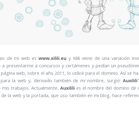
nio de mi web es
www.xilili.eu
y Xilili viene de una variación 
 a presentarme a concursos y certámenes y pedían un pseudóni
 página web, sobre el año 2011, lo utilicé para el dominio. Así se
para la web y, derivado también de mi nombre, surgió:
Auxilili
 mis trabajos. Actualmente,
Auxilili
es el nombre del domino de
 de la web y la portada, que uso también en mi blog, hace referenc
 terminó convirtiendo en algo representativo para mí y la imagen de