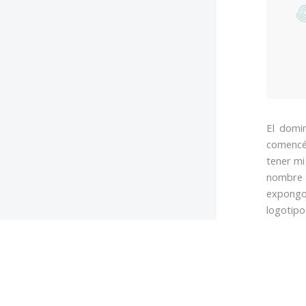
El domi
comencé
tener mi
nombre 
expongo
logotipo
final se