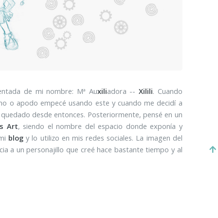
inventada de mi nombre: Mª Au
xili
adora --
Xilili
. Cuando
mo o apodo empecé usando este y cuando me decidí a
 ha quedado desde entonces. Posteriormente, pensé en un
's Art
, siendo el nombre del espacio donde exponía y
 mi
blog
y lo utilizo en mis redes sociales. La imagen del
ia a un personajillo que creé hace bastante tiempo y al
 mi
logotipo
.