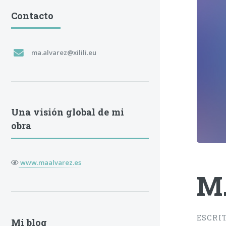
Contacto
ma.alvarez@xilili.eu
Una visión global de mi
obra
www.maalvarez.es
M.
ESCRI
Mi blog