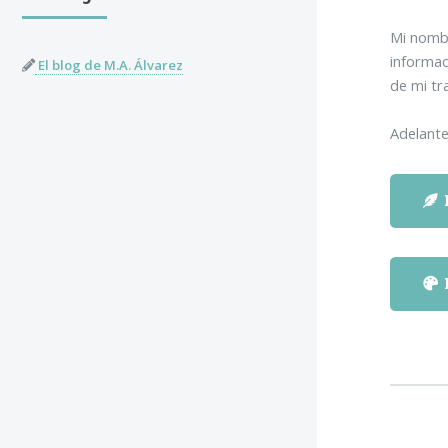
Mi nomb
informa
El blog de M.A. Álvarez
de mi tra
Adelante